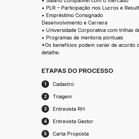
• Salário compatível com o mercado
• PLR – Participação nos Lucros e Resul
• Empréstimo Consignado
Desenvolvimento e Carreira
• Universidade Corporativa com trilhas 
• Programas de mentoria pontuais
*Os benefícios podem variar de acordo c
detalhe.
ETAPAS DO PROCESSO
Cadastro
1
Etapa 1: Cadastro
Triagem
2
Etapa 2: Triagem
Entrevista RH
3
Etapa 3: Entrevista RH
Entrevista Gestor
4
Etapa 4: Entrevista Gestor
Carta Proposta
5
Etapa 5: Carta Proposta