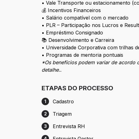
• Vale Transporte ou estacionamento (con
💰 Incentivos Financeiros
• Salário compatível com o mercado
• PLR – Participação nos Lucros e Resul
• Empréstimo Consignado
📚 Desenvolvimento e Carreira
• Universidade Corporativa com trilhas 
• Programas de mentoria pontuais
*Os benefícios podem variar de acordo c
detalhe.
.
ETAPAS DO PROCESSO
Cadastro
1
Etapa 1: Cadastro
Triagem
2
Etapa 2: Triagem
Entrevista RH
3
Etapa 3: Entrevista RH
Entrevista Gestor
4