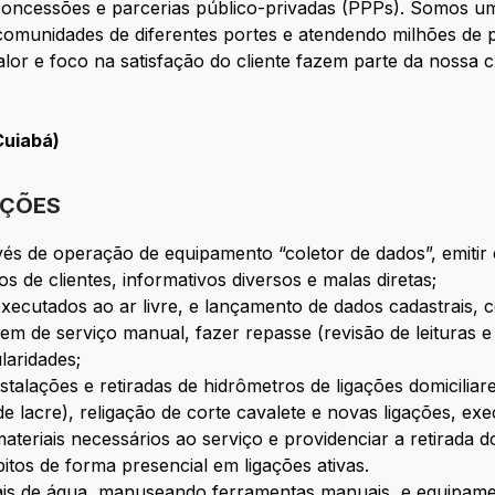
oncessões e parcerias público-privadas (PPPs). Somos um
 comunidades de diferentes portes e atendendo milhões de 
alor e foco na satisfação do cliente fazem parte da nossa c
Cuiabá)
IÇÕES
avés de operação de equipamento “coletor de dados”, emiti
 de clientes, informativos diversos e malas diretas;
utados ao ar livre, e lançamento de dados cadastrais, con
m de serviço manual, fazer repasse (revisão de leituras e
laridades;
stalações e retiradas de hidrômetros de ligações domiciliare
 lacre), religação de corte cavalete e novas ligações, exec
materiais necessários ao serviço e providenciar a retirada 
itos de forma presencial em ligações ativas.
mais de água, manuseando ferramentas manuais, e equipame