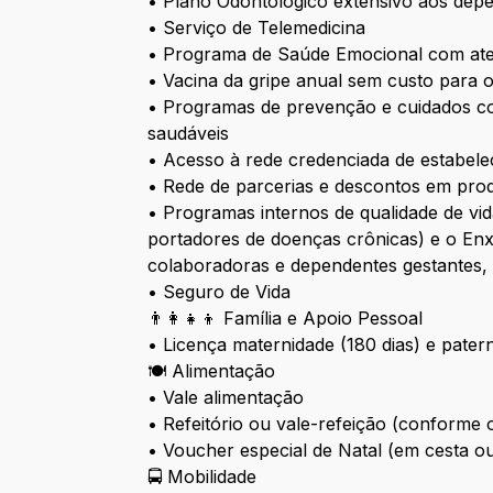
• Plano Odontológico extensivo aos dep
• Serviço de Telemedicina
• Programa de Saúde Emocional com aten
• Vacina da gripe anual sem custo para
• Programas de prevenção e cuidados c
saudáveis
• Acesso à rede credenciada de estabele
• Rede de parcerias e descontos em prod
• Programas internos de qualidade de v
portadores de doenças crônicas) e o En
colaboradoras e dependentes gestantes, 
• Seguro de Vida
👨‍👩‍👧‍👦 Família e Apoio Pessoal
• Licença maternidade (180 dias) e patern
🍽️ Alimentação
• Vale alimentação
• Refeitório ou vale-refeição (conforme
• Voucher especial de Natal (em cesta o
🚍 Mobilidade