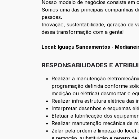
Nosso modelo de negócios consiste em c
Somos uma das principais companhias de 
pessoas.
Inovação, sustentabilidade, geração de v
dessa transformação com a gente!
Local: Iguaçu Saneamentos - Medianei
RESPONSABILIDADES E ATRIBU
Realizar a manutenção eletromecâni
programação definida conforme solici
medição ou elétrica) desmontar o equ
Realizar infra estrutura elétrica das i
Interpretar desenhos e esquemas elét
Efetuar a lubrificação dos equipame
Realizar manutenção mecânica de má
Zelar pela ordem e limpeza do local 
a remoção, substituição e reparo de