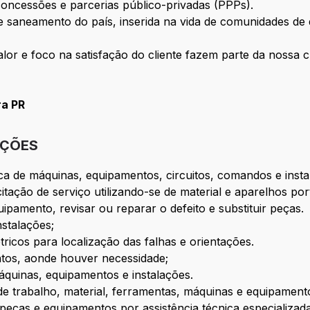
oncessões e parcerias público-privadas (PPPs).
saneamento do país, inserida na vida de comunidades de d
alor e foco na satisfação do cliente fazem parte da nossa c
ra PR
IÇÕES
ca de máquinas, equipamentos, circuitos, comandos e ins
tação de serviço utilizando-se de material e aparelhos port
ipamento, revisar ou reparar o defeito e substituir peças.
nstalações;
ricos para localização das falhas e orientações.
ntos, aonde houver necessidade;
quinas, equipamentos e instalações.
de trabalho, material, ferramentas, máquinas e equipamentos
 peças e equipamentos por assistência técnica especializa