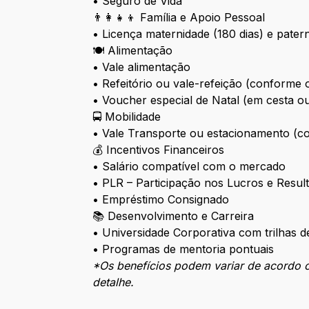
• Seguro de Vida
👨‍👩‍👧‍👦 Família e Apoio Pessoal
• Licença maternidade (180 dias) e patern
🍽️ Alimentação
• Vale alimentação
• Refeitório ou vale-refeição (conforme
• Voucher especial de Natal (em cesta o
🚍 Mobilidade
• Vale Transporte ou estacionamento (con
💰 Incentivos Financeiros
• Salário compatível com o mercado
• PLR – Participação nos Lucros e Resul
• Empréstimo Consignado
📚 Desenvolvimento e Carreira
• Universidade Corporativa com trilhas 
• Programas de mentoria pontuais
*Os benefícios podem variar de acordo c
detalhe.