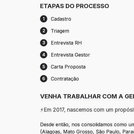
ETAPAS DO PROCESSO
Cadastro
1
Etapa 1: Cadastro
Triagem
2
Etapa 2: Triagem
Entrevista RH
3
Etapa 3: Entrevista RH
Entrevista Gestor
4
Etapa 4: Entrevista Gestor
Carta Proposta
5
Etapa 5: Carta Proposta
Contratação
6
Etapa 6: Contratação
VENHA TRABALHAR COM A GE
⚡Em 2017, nascemos com um propósi
Desde então, nos consolidamos como uma 
(Alagoas, Mato Grosso, São Paulo, Paran