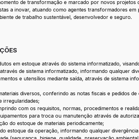
momento de transformação e marcado por novos projetos d
tas a inovar, atuando como agentes transformadores em p
nte de trabalho sustentável, desenvolvedor e seguro.
IÇÕES
tos em estoque através do sistema informatizado, visando 
s através de sistema informatizado, informando qualquer div
amentos e utensílios mediante saída, através de sistema in
ateriais diversos, conferindo as notas fiscais e pedidos 
irregularidades;
umprindo com os requisitos, normas, procedimentos e reali
quipamentos para troca ou manutenção através de autoriza
ção do estoque de materiais periodicamente;
o do estoque da operação, informando qualquer divergência
ade (segurança, higiene, qualidade, preservação ambiental