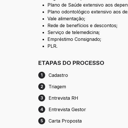
Plano de Saúde extensivo aos depen
Plano odontológico extensivo aos d
Vale alimentação;
Rede de benefícios e descontos;
Serviço de telemedicina;
Empréstimo Consignado;
PLR.
ETAPAS DO PROCESSO
Cadastro
1
Etapa 1: Cadastro
Triagem
2
Etapa 2: Triagem
Entrevista RH
3
Etapa 3: Entrevista RH
Entrevista Gestor
4
Etapa 4: Entrevista Gestor
Carta Proposta
5
Etapa 5: Carta Proposta